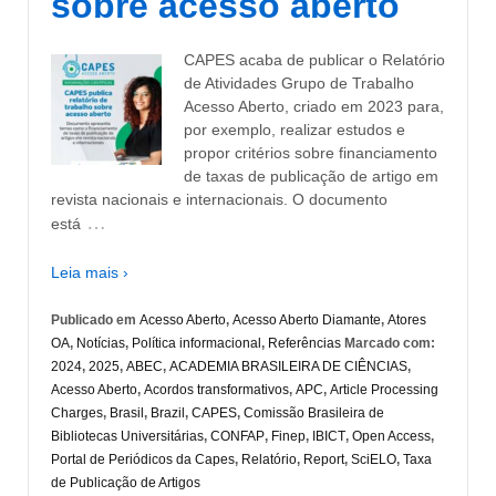
sobre acesso aberto
CAPES acaba de publicar o Relatório
de Atividades Grupo de Trabalho
Acesso Aberto, criado em 2023 para,
por exemplo, realizar estudos e
propor critérios sobre financiamento
de taxas de publicação de artigo em
revista nacionais e internacionais. O documento
…
está
Leia mais ›
Publicado em
Acesso Aberto
,
Acesso Aberto Diamante
,
Atores
OA
,
Notícias
,
Política informacional
,
Referências
Marcado com:
2024
,
2025
,
ABEC
,
ACADEMIA BRASILEIRA DE CIÊNCIAS
,
Acesso Aberto
,
Acordos transformativos
,
APC
,
Article Processing
Charges
,
Brasil
,
Brazil
,
CAPES
,
Comissão Brasileira de
Bibliotecas Universitárias
,
CONFAP
,
Finep
,
IBICT
,
Open Access
,
Portal de Periódicos da Capes
,
Relatório
,
Report
,
SciELO
,
Taxa
de Publicação de Artigos