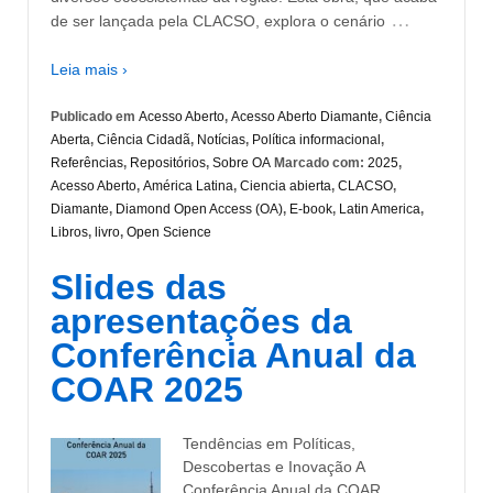
…
de ser lançada pela CLACSO, explora o cenário
Leia mais ›
Publicado em
Acesso Aberto
,
Acesso Aberto Diamante
,
Ciência
Aberta
,
Ciência Cidadã
,
Notícias
,
Política informacional
,
Referências
,
Repositórios
,
Sobre OA
Marcado com:
2025
,
Acesso Aberto
,
América Latina
,
Ciencia abierta
,
CLACSO
,
Diamante
,
Diamond Open Access (OA)
,
E-book
,
Latin America
,
Libros
,
livro
,
Open Science
Slides das
apresentações da
Conferência Anual da
COAR 2025
Tendências em Políticas,
Descobertas e Inovação A
Conferência Anual da COAR