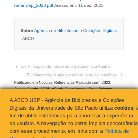
rarianship_2023.pdf
Acesso em: 11 dez. 2023
Sobre
Agência de Bibliotecas e Coleções Digitais
ABCD
‹
Os Princípios da Infraestrutura Acadêmica Aberta
Fundamentos de acesso aberto para bibliotecários
›
Publicado em
Notícias
,
Referências
Marcado com:
2023
,
Acesso Aberto
,
ACRL
,
eBook
,
Open Access
,
Open Science
,
Scholarly Communication Librarianship and Open Knowledge
A ABCD USP - Agência de Bibliotecas e Coleções
Digitais da Universidade de São Paulo utiliza
cookies
, 
fim de obter estatísticas para aprimorar a experiência
do usuário. A navegação no portal implica concordância
com esse procedimento, em linha com a
Política de