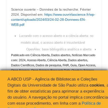
Science ouverte – Données de la recherche. Février
2024. Disponível em:
https://www.ouvrirlascience.fr/wp-
content/uploads/2024/03/24-02-28-Donnees-EN-
WEB.pdf
‹
Lucrando com o acesso aberto e a ciência aberta: no
modelo atual, o acesso aberto é insustentável
OpenAlex: base bibliográfica analítica e aberta
›
Publicado em
Ciência Aberta
,
Dados abertos
,
Notícias
Marcado
com:
2024
,
Acesso Aberto
,
Ciência Aberta
,
Dados abertos
,
Dados Científicos
,
Dados de pesquisa
,
FAIR
,
Guia
,
Open Access
,
Open Science
,
Open Science Research Data
,
Ouvrir la Science
,
Princípios
,
Repositórios
A ABCD USP - Agência de Bibliotecas e Coleções
Digitais da Universidade de São Paulo utiliza
cookies
, 
fim de obter estatísticas para aprimorar a experiência
do usuário. A navegação no portal implica concordância
com esse procedimento, em linha com a
Política de