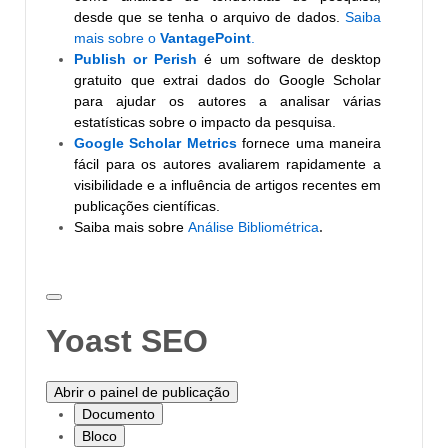
desde que se tenha o arquivo de dados.
Saiba
mais sobre o
VantagePoint
.
Publish or Perish
é um software de desktop
gratuito que extrai dados do Google Scholar
para ajudar os autores a analisar várias
estatísticas sobre o impacto da pesquisa.
Google Scholar Metrics
fornece uma maneira
fácil para os autores avaliarem rapidamente a
visibilidade e a influência de artigos recentes em
publicações científicas.
Saiba mais sobre
Análise Bibliométrica
.
Alternar
painel:
Yoast SEO
Yoast
SEO
Abrir o painel de publicação
Documento
Bloco