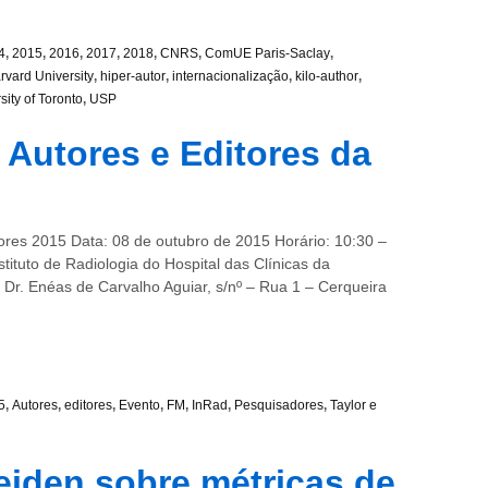
4
,
2015
,
2016
,
2017
,
2018
,
CNRS
,
ComUE Paris-Saclay
,
rvard University
,
hiper-autor
,
internacionalização
,
kilo-author
,
sity of Toronto
,
USP
Autores e Editores da
res 2015 Data: 08 de outubro de 2015 Horário: 10:30 –
tituto de Radiologia do Hospital das Clínicas da
Dr. Enéas de Carvalho Aguiar, s/nº – Rua 1 – Cerqueira
5
,
Autores
,
editores
,
Evento
,
FM
,
InRad
,
Pesquisadores
,
Taylor e
eiden sobre métricas de