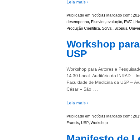
Leia mais ›
Publicado em
Notícias
Marcado com:
201
desempenho
,
Elsevier
,
evolução
,
FWCI
,
Ha
Produção Científica
,
SciVal
,
Scopus
,
Univer
Workshop para 
USP
Workshop para Autores e Pesquisado
14:30 Local: Auditório do INRAD – Ins
Faculdade de Medicina da USP – Av. 
…
César – São
Leia mais ›
Publicado em
Notícias
Marcado com:
201
Francis
,
USP
,
Workshop
Manifesto de L