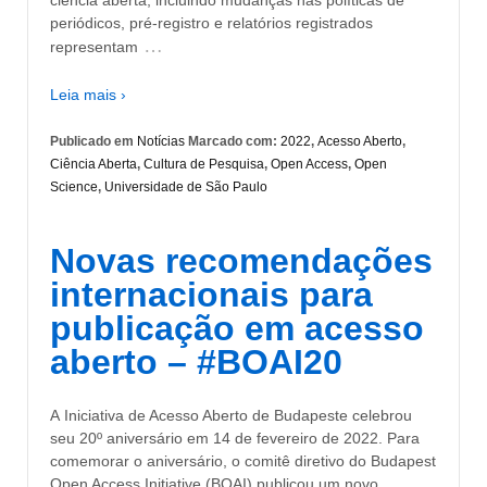
ciência aberta, incluindo mudanças nas políticas de
periódicos, pré-registro e relatórios registrados
…
representam
Leia mais ›
Publicado em
Notícias
Marcado com:
2022
,
Acesso Aberto
,
Ciência Aberta
,
Cultura de Pesquisa
,
Open Access
,
Open
Science
,
Universidade de São Paulo
Novas recomendações
internacionais para
publicação em acesso
aberto – #BOAI20
A Iniciativa de Acesso Aberto de Budapeste celebrou
seu 20º aniversário em 14 de fevereiro de 2022. Para
comemorar o aniversário, o comitê diretivo do Budapest
Open Access Initiative (BOAI) publicou um novo