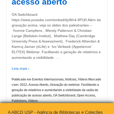
acesso aberto
OA Switchboard
https://www.youtube.com/embed/dyWn4-8P1l0 Além da
gravação acima, veja os slides dos palestrantes –
Yvonne Campfens , Wendy Patterson & Christian
Lange (Beilstein-Institut), Matthew Day (Cambridge
University Press & Assessment), Frederick Atherden &
Kamruj Jaman (eLife) e Ivo Verbeek (Appetence/
ELITEX) Webinar: Facilitando a geração de relatórios e
…
aumentando a visibilidade
Leia mais ›
Publicado em
Eventos Internacionais
,
Notícias
,
Vídeos
Marcado
com:
2022
,
Acesso Aberto
,
Gravação do webinar: Facilitando a
geração de relatórios e aumentando a visibilidade da saída de
publicação de acesso aberto
,
OA Switchboard
,
Open Access
,
Publishers
,
Vídeos
A ABCD USP - Agência de Bibliotecas e Coleções
‹ Posts anteriores