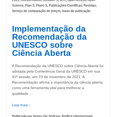
2022
,
Acesso Aberto
,
coAlition S
,
JCR
,
Open Access
,
Open
Science
,
Plan S
,
Plano S
,
Publicações Científicas
,
Revistas
,
Serviço de comparação de preços
,
taxas de publicação
Implementação da
Recomendação da
UNESCO sobre
Ciência Aberta
A Recomendação da UNESCO sobre Ciência Aberta foi
adotada pela Conferência Geral da UNESCO em sua
41ª sessão, em 23 de novembro de 2021. A
Recomendação afirma a importância da ciência aberta
como uma ferramenta vital para melhorar a
…
qualidade
Leia mais ›
Publicado em
Atores OA
,
Notícias
,
Política informacional