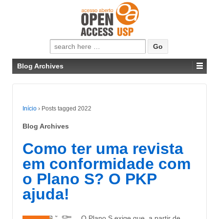
Pesquisar
por:
Blog Archives
Início
›
Posts tagged 2022
Blog Archives
Como ter uma revista
em conformidade com
o Plano S? O PKP
ajuda!
O Plano S exige que, a partir de