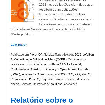
2021, as publicações científicas que
resultem de investigações
financiadas por fundos públicos
sejam publicadas em acesso aberto.
Esta é uma reprodução da matéria
publicada na Newsletter da Universidade do Minho
…
(Portugal) A
Leia mais ›
Publicado em
Atores OA
,
Notícias
Marcado com:
2022
,
coAlition
S
,
Committee on Publication Ethics (COPE )
,
Como ter uma
revista em conformidade com o Plano S? O PKP ajuda!
,
Conformidade OpenAIRE
,
Directory of Open Access Journals
(DOAJ)
,
Initiative for Open Citations (I4OC) .
,
OJS
,
PKP
,
Plan S
,
Requisitos do Plano S
,
Requisitos para repositórios de acesso
aberto
,
Revistas
,
Universidade do Minho Newsletter
Relatório sobre o