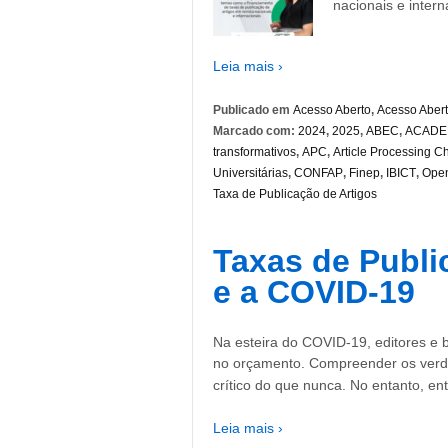
nacionais e inter
Leia mais ›
Publicado em
Acesso Aberto
,
Acesso Aber
Marcado com:
2024
,
2025
,
ABEC
,
ACADEM
transformativos
,
APC
,
Article Processing C
Universitárias
,
CONFAP
,
Finep
,
IBICT
,
Open
Taxa de Publicação de Artigos
Taxas de Publi
e a COVID-19
Na esteira do COVID-19, editores e 
no orçamento. Compreender os verda
crítico do que nunca. No entanto, e
Leia mais ›