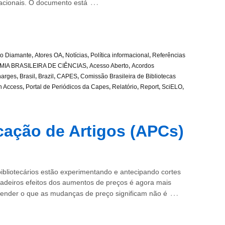
…
nacionais. O documento está
to Diamante
,
Atores OA
,
Notícias
,
Política informacional
,
Referências
IA BRASILEIRA DE CIÊNCIAS
,
Acesso Aberto
,
Acordos
harges
,
Brasil
,
Brazil
,
CAPES
,
Comissão Brasileira de Bibliotecas
 Access
,
Portal de Periódicos da Capes
,
Relatório
,
Report
,
SciELO
,
cação de Artigos (APCs)
bibliotecários estão experimentando e antecipando cortes
deiros efeitos dos aumentos de preços é agora mais
…
ntender o que as mudanças de preço significam não é