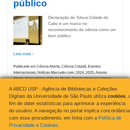
público
Declaração de Toluca-Cidade do
Cabo é um marco no
reconhecimento da ciência como um
bem público
Leia mais ›
Publicado em
Ciência Aberta
,
Ciência Cidadã
,
Eventos
Internacionais
,
Notícias
Marcado com:
2024
,
2025
,
Acesso
Aberto
,
Bem público
,
Ciência Aberta
,
Cúpula do Acesso Aberto
Diamante
,
Declaração de Toluca-Cidade do Cabo
A ABCD USP - Agência de Bibliotecas e Coleções
Digitais da Universidade de São Paulo utiliza
cookies
, 
fim de obter estatísticas para aprimorar a experiência
do usuário. A navegação no portal implica concordância
com esse procedimento, em linha com a
Política de
Privacidade e Cookies
.