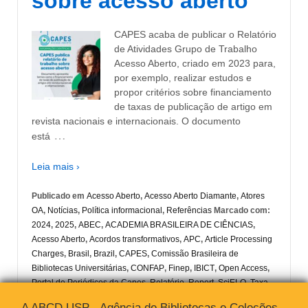
sobre acesso aberto
CAPES acaba de publicar o Relatório
de Atividades Grupo de Trabalho
Acesso Aberto, criado em 2023 para,
por exemplo, realizar estudos e
propor critérios sobre financiamento
de taxas de publicação de artigo em
revista nacionais e internacionais. O documento
…
está
Leia mais ›
Publicado em
Acesso Aberto
,
Acesso Aberto Diamante
,
Atores
OA
,
Notícias
,
Política informacional
,
Referências
Marcado com:
2024
,
2025
,
ABEC
,
ACADEMIA BRASILEIRA DE CIÊNCIAS
,
Acesso Aberto
,
Acordos transformativos
,
APC
,
Article Processing
Charges
,
Brasil
,
Brazil
,
CAPES
,
Comissão Brasileira de
Bibliotecas Universitárias
,
CONFAP
,
Finep
,
IBICT
,
Open Access
,
Portal de Periódicos da Capes
,
Relatório
,
Report
,
SciELO
,
Taxa
de Publicação de Artigos
A ABCD USP - Agência de Bibliotecas e Coleções