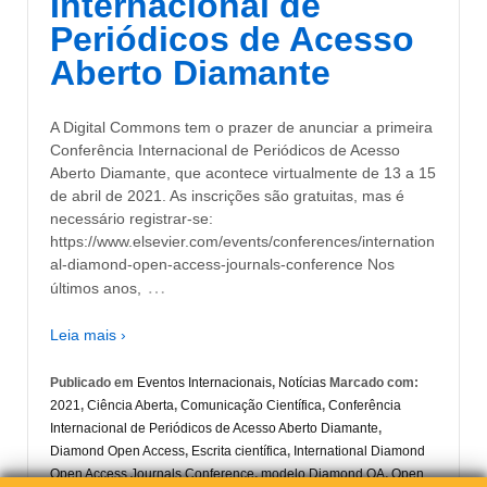
Internacional de
Periódicos de Acesso
Aberto Diamante
A Digital Commons tem o prazer de anunciar a primeira
Conferência Internacional de Periódicos de Acesso
Aberto Diamante, que acontece virtualmente de 13 a 15
de abril de 2021. As inscrições são gratuitas, mas é
necessário registrar-se:
https://www.elsevier.com/events/conferences/internation
al-diamond-open-access-journals-conference Nos
…
últimos anos,
Leia mais ›
Publicado em
Eventos Internacionais
,
Notícias
Marcado com:
2021
,
Ciência Aberta
,
Comunicação Científica
,
Conferência
Internacional de Periódicos de Acesso Aberto Diamante
,
Diamond Open Access
,
Escrita científica
,
International Diamond
Open Access Journals Conference
,
modelo Diamond OA
,
Open