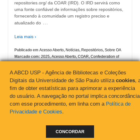
repositories.org/ da COAR (IRD). O IRD servirá como
uma fonte confiável de informações sobre repositórios,
fornecendo à comunidade um registro preciso e
…
atualizado do
Leia mais ›
Publicado em
Acesso Aberto
,
Notícias
,
Repositórios
,
Sobre OA
Marcado com:
2025
,
Acesso Aberto
,
COAR
,
Confederation of
Open Access Repositories
,
Diretório Internacional de
Repositórios
,
Repositórios
A ABCD USP - Agência de Bibliotecas e Coleções
Digitais da Universidade de São Paulo utiliza
cookies
, 
fim de obter estatísticas para aprimorar a experiência
do usuário. A navegação no portal implica concordância
com esse procedimento, em linha com a
Política de
Privacidade e Cookies
.
© 2026
Acesso Aberto
↑
CONCORDAR
"