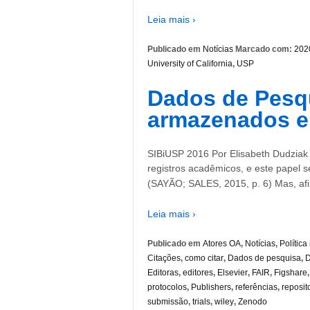
Leia mais ›
Publicado em
Notícias
Marcado com:
202
University of California
,
USP
Dados de Pesq
armazenados e
SIBiUSP 2016 Por Elisabeth Dudziak 
registros acadêmicos, e este papel s
(SAYÃO; SALES, 2015, p. 6) Mas, afi
Leia mais ›
Publicado em
Atores OA
,
Notícias
,
Política
Citações
,
como citar
,
Dados de pesquisa
,
Editoras
,
editores
,
Elsevier
,
FAIR
,
Figshare
protocolos
,
Publishers
,
referências
,
reposit
submissão
,
trials
,
wiley
,
Zenodo