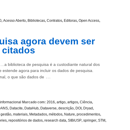
0
,
Acesso Aberto
,
Bibliotecas
,
Contratos
,
Editoras
,
Open Access
,
uisa agora devem ser
 citados
…a biblioteca de pesquisa é a custodiante natural dos
e estende agora para incluir os dados de pesquisa.
…
nal, o que são dados de
 informacional
Marcado com:
2016
,
artigo
,
artigos
,
Ciência
,
DANS
,
Datacite
,
DataHub
,
Dataverse
,
descrição
,
DOI
,
Dryad
,
,
gestão
,
materiais
,
Metadados
,
métodos
,
Nature
,
procedimentos
,
ories
,
repositórios de dados
,
research data
,
SIBiUSP
,
springer
,
STM
,