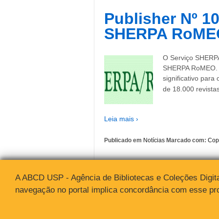
Publisher Nº 1
SHERPA RoME
O Serviço SHERPA
SHERPA RoMEO. A
significativo par
de 18.000 revistas
Leia mais ›
Publicado em
Notícias
Marcado com:
Cop
A ABCD USP - Agência de Bibliotecas e Coleções Digita
navegação no portal implica concordância com esse p
© 2026
Acesso Aberto