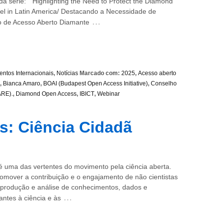
a série: “Highlighting the Need to Protect the Diamond
l in Latin America/ Destacando a Necessidade de
…
o de Acesso Aberto Diamante
entos Internacionais
,
Notícias
Marcado com:
2025
,
Acesso aberto
,
Bianca Amaro
,
BOAI (Budapest Open Access Initiative)
,
Conselho
ARE).
,
Diamond Open Access
,
IBICT
,
Webinar
is: Ciência Cidadã
é uma das vertentes do movimento pela ciência aberta.
mover a contribuição e o engajamento de não cientistas
 produção e análise de conhecimentos, dados e
…
antes à ciência e às