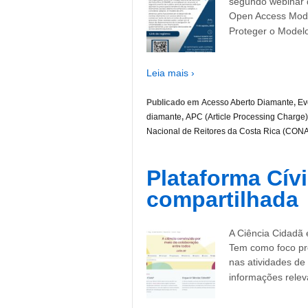
segundo webinar d
Open Access Mode
Proteger o Model
Leia mais ›
Publicado em
Acesso Aberto Diamante
,
Ev
diamante
,
APC (Article Processing Charge)
Nacional de Reitores da Costa Rica (CON
Plataforma Cív
compartilhada
A Ciência Cidadã 
Tem como foco pro
nas atividades de
informações relev