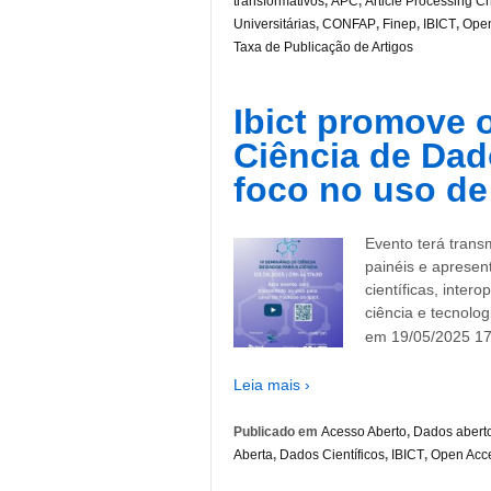
transformativos
,
APC
,
Article Processing C
Universitárias
,
CONFAP
,
Finep
,
IBICT
,
Open
Taxa de Publicação de Artigos
Ibict promove 
Ciência de Dad
foco no uso de
Evento terá trans
painéis e apresen
científicas, inter
ciência e tecnolog
em 19/05/2025 17
Leia mais ›
Publicado em
Acesso Aberto
,
Dados abert
Aberta
,
Dados Científicos
,
IBICT
,
Open Acc