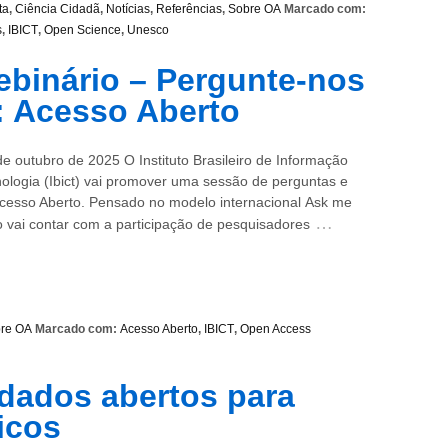
ta
,
Ciência Cidadã
,
Notícias
,
Referências
,
Sobre OA
Marcado com:
s
,
IBICT
,
Open Science
,
Unesco
Webinário – Pergunte-nos
: Acesso Aberto
e outubro de 2025 O Instituto Brasileiro de Informação
ologia (Ibict) vai promover uma sessão de perguntas e
Acesso Aberto. Pensado no modelo internacional Ask me
…
o vai contar com a participação de pesquisadores
re OA
Marcado com:
Acesso Aberto
,
IBICT
,
Open Access
dados abertos para
ficos