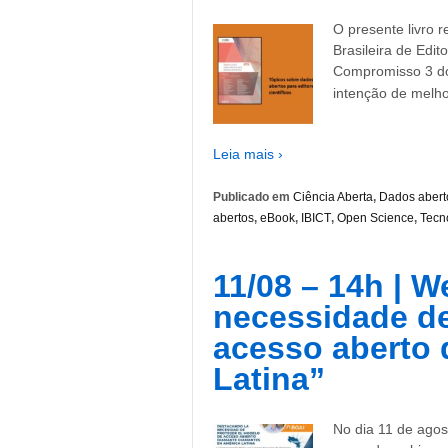
O presente livro 
Brasileira de Edit
Compromisso 3 do
intenção de melh
Leia mais ›
Publicado em
Ciência Aberta
,
Dados abert
abertos
,
eBook
,
IBICT
,
Open Science
,
Tecn
11/08 – 14h | 
necessidade de
acesso aberto 
Latina”
No dia 11 de agos