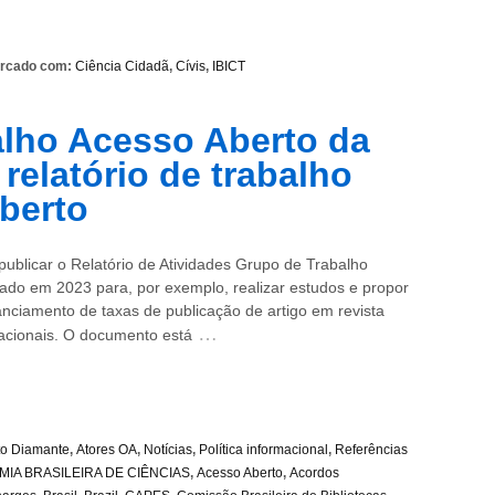
rcado com:
Ciência Cidadã
,
Cívis
,
IBICT
lho Acesso Aberto da
relatório de trabalho
berto
blicar o Relatório de Atividades Grupo de Trabalho
iado em 2023 para, por exemplo, realizar estudos e propor
nanciamento de taxas de publicação de artigo em revista
…
nacionais. O documento está
to Diamante
,
Atores OA
,
Notícias
,
Política informacional
,
Referências
IA BRASILEIRA DE CIÊNCIAS
,
Acesso Aberto
,
Acordos