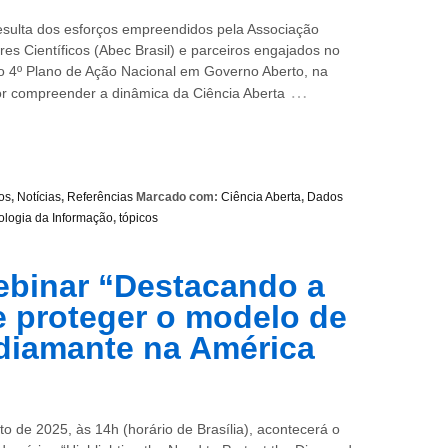
resulta dos esforços empreendidos pela Associação
ores Científicos (Abec Brasil) e parceiros engajados no
 4º Plano de Ação Nacional em Governo Aberto, na
…
or compreender a dinâmica da Ciência Aberta
os
,
Notícias
,
Referências
Marcado com:
Ciência Aberta
,
Dados
ologia da Informação
,
tópicos
Webinar “Destacando a
 proteger o modelo de
diamante na América
to de 2025, às 14h (horário de Brasília), acontecerá o