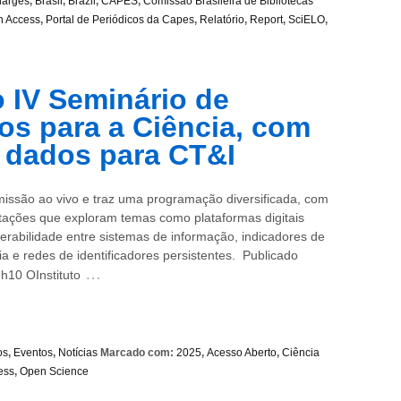
harges
,
Brasil
,
Brazil
,
CAPES
,
Comissão Brasileira de Bibliotecas
 Access
,
Portal de Periódicos da Capes
,
Relatório
,
Report
,
SciELO
,
o IV Seminário de
os para a Ciência, com
 dados para CT&I
missão ao vivo e traz uma programação diversificada, com
tações que exploram temas como plataformas digitais
operabilidade entre sistemas de informação, indicadores de
ia e redes de identificadores persistentes. Publicado
…
h10 OInstituto
os
,
Eventos
,
Notícias
Marcado com:
2025
,
Acesso Aberto
,
Ciência
ess
,
Open Science