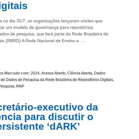
gitais
a no dia 31/7, as organizações lançaram núcleo que
tar um modelo de governança para repositórios
dados de pesquisa, que fará parte da Rede Brasileira de
…
tais (RBRD) A Rede Nacional de Ensino e
os
Marcado com:
2024
,
Acesso Aberto
,
Ciência Aberta
,
Dados
de Dados de Pesquisa da Rede Brasileira de Repositórios Digitais
,
Pesquisa
,
RNP
cretário-executivo da
ncia para discutir o
ersistente ‘dARK’