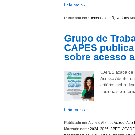
Leia mais ›
Publicado em
Ciência Cidadã
,
Notícias
Ma
Grupo de Traba
CAPES publica 
sobre acesso a
CAPES acaba de pu
Acesso Aberto, cr
critérios sobre fi
nacionais e inter
Leia mais ›
Publicado em
Acesso Aberto
,
Acesso Aber
Marcado com:
2024
,
2025
,
ABEC
,
ACADEM