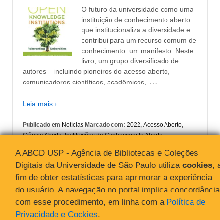
O futuro da universidade como uma
instituição de conhecimento aberto
que institucionaliza a diversidade e
contribui para um recurso comum de
conhecimento: um manifesto. Neste
livro, um grupo diversificado de
autores – incluindo pioneiros do acesso aberto,
…
comunicadores científicos, acadêmicos,
Leia mais ›
Publicado em
Notícias
Marcado com:
2022
,
Acesso Aberto
,
Ciência Aberta
,
Instituições de Conhecimento Aberto:
reinventando as universidades
,
Open Access
,
Open Science
A ABCD USP - Agência de Bibliotecas e Coleções
Digitais da Universidade de São Paulo utiliza
cookies
, 
fim de obter estatísticas para aprimorar a experiência
do usuário. A navegação no portal implica concordância
com esse procedimento, em linha com a
Política de
Privacidade e Cookies
.