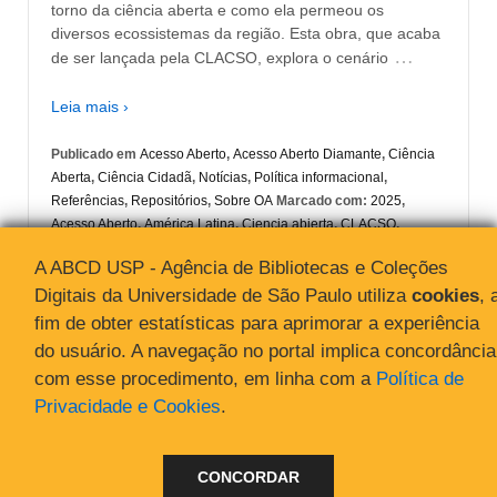
torno da ciência aberta e como ela permeou os
diversos ecossistemas da região. Esta obra, que acaba
…
de ser lançada pela CLACSO, explora o cenário
Leia mais ›
Publicado em
Acesso Aberto
,
Acesso Aberto Diamante
,
Ciência
Aberta
,
Ciência Cidadã
,
Notícias
,
Política informacional
,
Referências
,
Repositórios
,
Sobre OA
Marcado com:
2025
,
Acesso Aberto
,
América Latina
,
Ciencia abierta
,
CLACSO
,
Diamante
,
Diamond Open Access (OA)
,
E-book
,
Latin America
,
A ABCD USP - Agência de Bibliotecas e Coleções
Libros
,
livro
,
Open Science
Digitais da Universidade de São Paulo utiliza
cookies
, 
fim de obter estatísticas para aprimorar a experiência
do usuário. A navegação no portal implica concordância
com esse procedimento, em linha com a
Política de
Privacidade e Cookies
.
© 2026
Acesso Aberto
↑
CONCORDAR
"