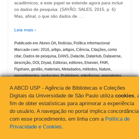
acadêmicos, e este papel se estende agora para incluir
os dados de pesquisa. (SAYÃO; SALES, 2015, p. 6)
…
Mas, afinal, o que são dados de
Leia mais ›
Publicado em
Atores OA
,
Notícias
,
Política informacional
Marcado com:
2016
,
artigo
,
artigos
,
Ciência
,
Citações
,
como
citar
,
Dados de pesquisa
,
DANS
,
Datacite
,
DataHub
,
Dataverse
,
descrição
,
DOI
,
Dryad
,
Editoras
,
editores
,
Elsevier
,
FAIR
,
Figshare
,
gestão
,
materiais
,
Metadados
,
métodos
,
Nature
,
procedimentos
,
protocolos
,
Publishers
,
referências
,
repositories
,
repositórios de dados
,
research data
,
SIBiUSP
,
springer
,
STM
,
A ABCD USP - Agência de Bibliotecas e Coleções
submissão
,
trials
,
wiley
,
Zenodo
Digitais da Universidade de São Paulo utiliza
cookies
, 
fim de obter estatísticas para aprimorar a experiência
do usuário. A navegação no portal implica concordância
com esse procedimento, em linha com a
Política de
Privacidade e Cookies
.
© 2026
Acesso Aberto