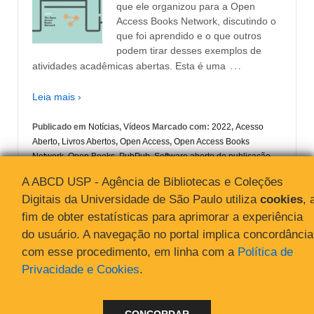
que ele organizou para a Open
Access Books Network, discutindo o
que foi aprendido e o que outros
podem tirar desses exemplos de
…
atividades acadêmicas abertas. Esta é uma
Leia mais ›
Publicado em
Notícias
,
Vídeos
Marcado com:
2022
,
Acesso
Aberto
,
Livros Abertos
,
Open Access
,
Open Access Books
Network
,
Open Books
,
PubPub
,
Software aberto de publicação
de livros
,
Software de publicação
A ABCD USP - Agência de Bibliotecas e Coleções
Digitais da Universidade de São Paulo utiliza
cookies
, 
fim de obter estatísticas para aprimorar a experiência
do usuário. A navegação no portal implica concordância
com esse procedimento, em linha com a
Política de
Privacidade e Cookies
.
© 2026
Acesso Aberto
↑