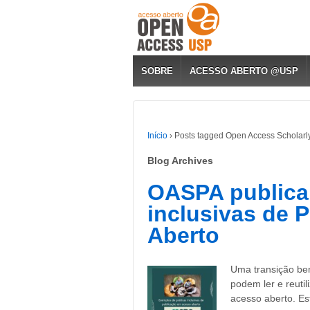
SOBRE
ACESSO ABERTO @USP
Início
›
Posts tagged Open Access Scholarl
Blog Archives
OASPA publica
inclusivas de 
Aberto
Uma transição be
podem ler e reuti
acesso aberto. E