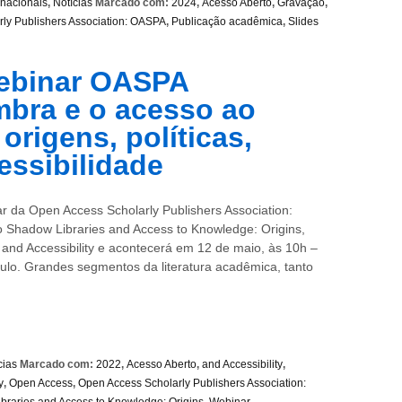
rnacionais
,
Notícias
Marcado com:
2024
,
Acesso Aberto
,
Gravação
,
ly Publishers Association: OASPA
,
Publicação acadêmica
,
Slides
Webinar OASPA
mbra e o acesso ao
rigens, políticas,
essibilidade
 da Open Access Scholarly Publishers Association:
o Shadow Libraries and Access to Knowledge: Origins,
 , and Accessibility e acontecerá em 12 de maio, às 10h –
ulo. Grandes segmentos da literatura acadêmica, tanto
cias
Marcado com:
2022
,
Acesso Aberto
,
and Accessibility
,
y
,
Open Access
,
Open Access Scholarly Publishers Association:
braries and Access to Knowledge: Origins
,
Webinar