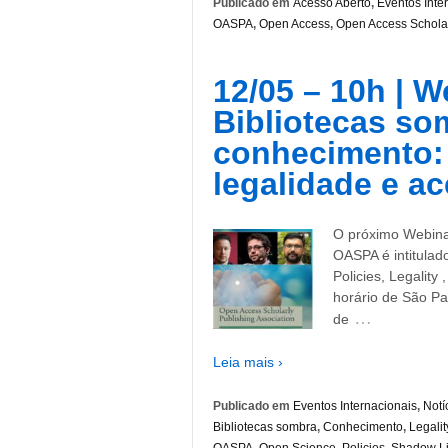
Publicado em
Acesso Aberto
,
Eventos Inte
OASPA
,
Open Access
,
Open Access Scholar
12/05 – 10h | 
Bibliotecas so
conhecimento: o
legalidade e ac
O próximo Webinar
OASPA é intitulad
Policies, Legality
horário de São Pa
…
de
Leia mais ›
Publicado em
Eventos Internacionais
,
Notí
Bibliotecas sombra
,
Conhecimento
,
Legalit
OASPA
,
Open Science
,
Policies
,
Shadow Li