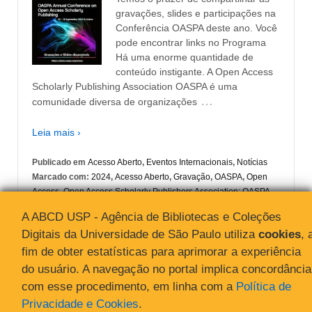
gravações, slides e participações na
Conferência OASPA deste ano. Você
pode encontrar links no Programa
Há uma enorme quantidade de
conteúdo instigante. A Open Access
Scholarly Publishing Association OASPA é uma
…
comunidade diversa de organizações
Leia mais ›
Publicado em
Acesso Aberto
,
Eventos Internacionais
,
Notícias
Marcado com:
2024
,
Acesso Aberto
,
Gravação
,
OASPA
,
Open
Access
,
Open Access Scholarly Publishers Association: OASPA
,
Publicação acadêmica
,
Slides
A ABCD USP - Agência de Bibliotecas e Coleções
Digitais da Universidade de São Paulo utiliza
cookies
, 
fim de obter estatísticas para aprimorar a experiência
do usuário. A navegação no portal implica concordância
com esse procedimento, em linha com a
Política de
Privacidade e Cookies
.