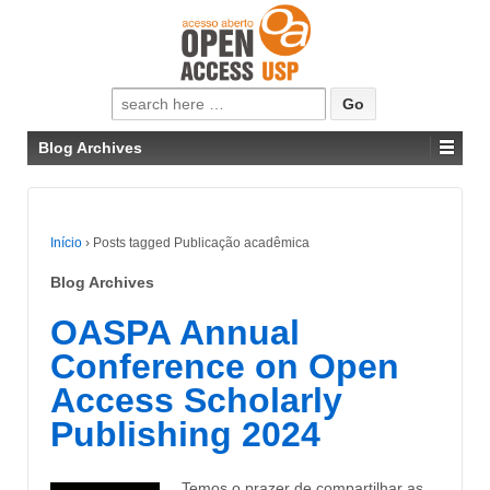
Pesquisar
por:
Blog Archives
Início
›
Posts tagged Publicação acadêmica
Blog Archives
OASPA Annual
Conference on Open
Access Scholarly
Publishing 2024
Temos o prazer de compartilhar as