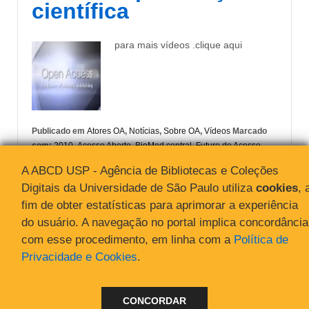
científica
para mais vídeos .clique aqui
Publicado em
Atores OA
,
Notícias
,
Sobre OA
,
Vídeos
Marcado
com:
2010
,
Acesso Aberto
,
BioMed central
,
Futuro do Acesso
Aberto
,
Open Access
,
Publicação Científica
,
SIBiUSP
,
Vídeos
A ABCD USP - Agência de Bibliotecas e Coleções
Digitais da Universidade de São Paulo utiliza
cookies
, 
fim de obter estatísticas para aprimorar a experiência
do usuário. A navegação no portal implica concordância
com esse procedimento, em linha com a
Política de
Privacidade e Cookies
.
© 2026
Acesso Aberto
↑
CONCORDAR