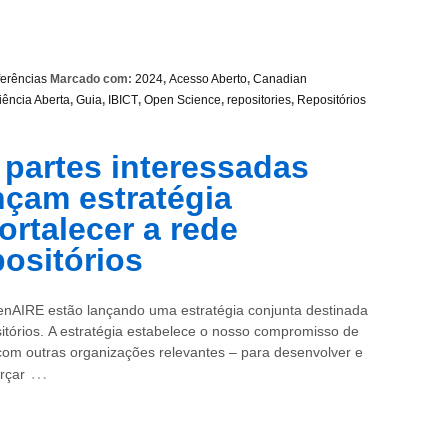
erências
Marcado com:
2024
,
Acesso Aberto
,
Canadian
iência Aberta
,
Guia
,
IBICT
,
Open Science
,
repositories
,
Repositórios
 partes interessadas
nçam estratégia
ortalecer a rede
positórios
AIRE estão lançando uma estratégia conjunta destinada
sitórios. A estratégia estabelece o nosso compromisso de
com outras organizações relevantes – para desenvolver e
…
rçar