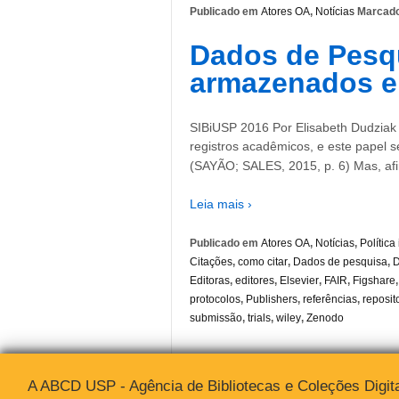
Publicado em
Atores OA
,
Notícias
Marcad
Dados de Pesq
armazenados e
SIBiUSP 2016 Por Elisabeth Dudziak 
registros acadêmicos, e este papel s
(SAYÃO; SALES, 2015, p. 6) Mas, afi
Leia mais ›
Publicado em
Atores OA
,
Notícias
,
Política
Citações
,
como citar
,
Dados de pesquisa
,
Editoras
,
editores
,
Elsevier
,
FAIR
,
Figshare
protocolos
,
Publishers
,
referências
,
reposit
submissão
,
trials
,
wiley
,
Zenodo
A ABCD USP - Agência de Bibliotecas e Coleções Digita