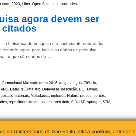
o com:
2023
,
Liber
,
Open Science
,
repositories
uisa agora devem ser
 citados
…a biblioteca de pesquisa é a custodiante natural dos
e estende agora para incluir os dados de pesquisa.
…
nal, o que são dados de
 informacional
Marcado com:
2016
,
artigo
,
artigos
,
Ciência
,
DANS
,
Datacite
,
DataHub
,
Dataverse
,
descrição
,
DOI
,
Dryad
,
,
gestão
,
materiais
,
Metadados
,
métodos
,
Nature
,
procedimentos
,
ories
,
repositórios de dados
,
research data
,
SIBiUSP
,
springer
,
STM
,
is da Universidade de São Paulo utiliza
cookies
, a fim de 