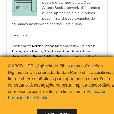
que ele organizou para a Open
Access Books Network, discutindo o
que foi aprendido e o que outros
podem tirar desses exemplos de
…
atividades acadêmicas abertas. Esta é uma
Leia mais ›
Publicado em
Notícias
,
Vídeos
Marcado com:
2022
,
Acesso
Aberto
,
Livros Abertos
,
Open Access
,
Open Access Books
Network
,
Open Books
,
PubPub
,
Software aberto de publicação
de livros
,
Software de publicação
A ABCD USP - Agência de Bibliotecas e Coleções
Digitais da Universidade de São Paulo utiliza
cookies
, 
fim de obter estatísticas para aprimorar a experiência
do usuário. A navegação no portal implica concordância
com esse procedimento, em linha com a
Política de
Privacidade e Cookies
.
© 2026
Acesso Aberto
↑