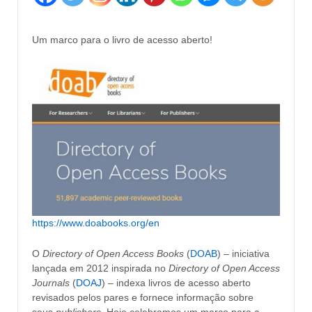
Um marco para o livro de acesso aberto!
https://www.doabooks.org/en
O
Directory of Open Access Books
(
DOAB
) – iniciativa
lançada em 2012 inspirada no
Directory of Open Access
Journals
(
DOAJ
) – indexa livros de acesso aberto
revisados pelos pares e fornece informação sobre
seus
publishers
. Hoje celebramos um marco para a