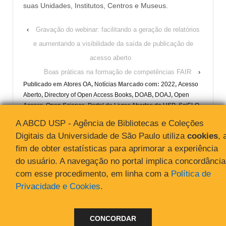
suas Unidades, Institutos, Centros e Museus.
‹
Gravação do webinar: facilitando a geração de relatórios
e aumentando a visibilidade da saída de publicação de
acesso aberto
Boas práticas na formação de competências FAIR
›
Publicado em
Atores OA
,
Notícias
Marcado com:
2022
,
Acesso
Aberto
,
Directory of Open Access Books
,
DOAB
,
DOAJ
,
Open
Access
,
Open Science
,
Portal de Livros Abertos da USP
,
SciELO
,
Universidade de Sao Paulo
,
USP
A ABCD USP - Agência de Bibliotecas e Coleções
Digitais da Universidade de São Paulo utiliza
cookies
, 
fim de obter estatísticas para aprimorar a experiência
do usuário. A navegação no portal implica concordância
com esse procedimento, em linha com a
Política de
Privacidade e Cookies
.
© 2026
Acesso Aberto
↑
CONCORDAR