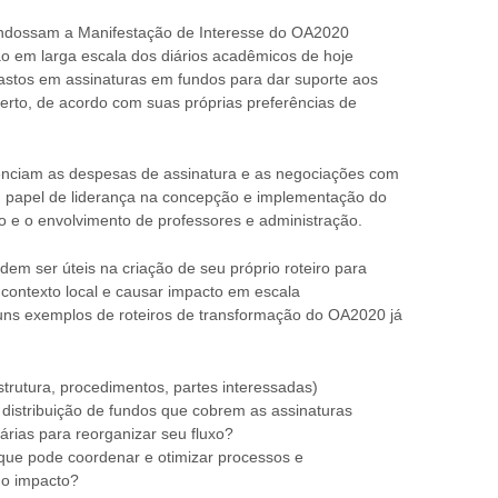
 endossam a Manifestação de Interesse do OA2020
o em larga escala dos diários acadêmicos de hoje
astos em assinaturas em fundos para dar suporte aos
rto, de acordo com suas próprias preferências de
enciam as despesas de assinatura e as negociações com
 papel de liderança na concepção e implementação do
oio e o envolvimento de professores e administração.
em ser úteis na criação de seu próprio roteiro para
contexto local e causar impacto em escala
ns exemplos de roteiros de transformação do OA2020 já
estrutura, procedimentos, partes interessadas)
distribuição de fundos que cobrem as assinaturas
árias para reorganizar seu fluxo?
que pode coordenar e otimizar processos e
mo impacto?