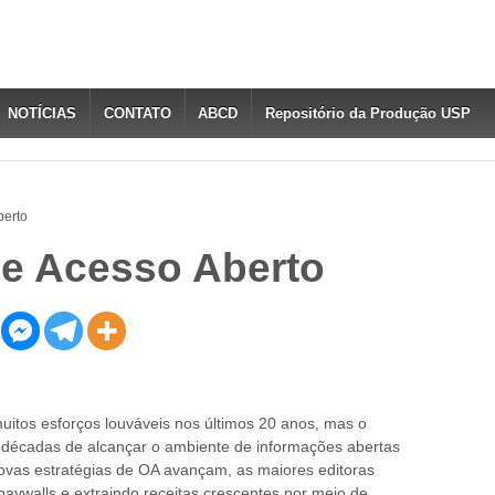
NOTÍCIAS
CONTATO
ABCD
Repositório da Produção USP
berto
 de Acesso Aberto
itos esforços louváveis nos últimos 20 anos,
mas o
 décadas de alcançar o ambiente de informações abertas
ovas estratégias de OA avançam, as maiores editoras
 paywalls e extraindo receitas crescentes por meio de